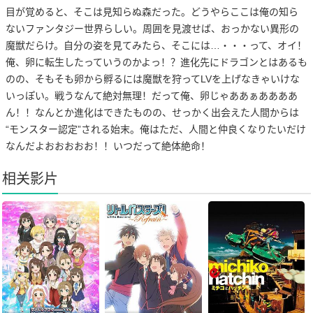
目が覚めると、そこは見知らぬ森だった。どうやらここは俺の知ら
ないファンタジー世界らしい。周囲を見渡せば、おっかない異形の
魔獣だらけ。自分の姿を見てみたら、そこには…・・・って、オイ！
俺、卵に転生したっていうのかよっ！？進化先にドラゴンとはあるも
のの、そもそも卵から孵るには魔獣を狩ってLVを上げなきゃいけな
いっぽい。戦うなんて絶対無理！だって俺、卵じゃああぁああああ
ん！！なんとか進化はできたものの、せっかく出会えた人間からは
“モンスター認定”される始末。俺はただ、人間と仲良くなりたいだけ
なんだよおおおおお！！いつだって絶体絶命！
相关影片