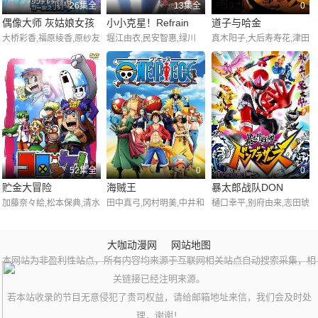
26集全
13集全
0
偶像大师 灰姑娘女孩
小小克星！Refrain
道子与哈金
大桥彩香,福原绫香,原纱友
堀江由衣,民安智惠,绿川
真木阳子,大后寿寿花,津田
剧场第二季
里
光,神奈延年,织田优成,柳
宽治,坂井真纪,小日向永
濑夏美,铃木惠子,若林直
敏,中井和哉
美,田中凉子,河原木志穗,
德井青空,神田朱未,野中
蓝,广桥凉,花泽香菜,樱井
浩美,平井理子,鸭之宫优,
游佐浩二,近藤孝行,潘惠
美,松本忍,杉田智和
52集全
0
0
贮金大冒险
海贼王
暴太郎战队DON
加藤奈々絵,松本保典,清水
田中真弓,冈村明美,中井和
樋口幸平,别府由来,志田琥
BROTHERS
愛,小山力也,三宅健太,保
哉,山口胜平,平田广明,大
珀,柊太朗,铃木浩文,驹木
志総一朗,岩田光央,長島雄
谷育江,山口由里子,矢尾一
根葵汰,富永勇也,高桥慎之
大咖动漫网
网站地图
一,笹本優子,堀内賢雄
树,长岛雄一,池田秀一,古
介,宫崎亚美沙,和田聪宏,
本网站为非盈利性站点，所有内容均来源于互联网相关站点自动搜索采集，相
川登志夫,古谷彻,大塚周
石川雷藏
夫,津嘉山正种,草尾毅,大
关链接已经注明来源。
场真人,宝龟克寿,园部启
若本站收录的节目无意侵犯了贵司权益，请给邮箱地址来信，我们会及时处
一,柴田秀胜,中博史,阪口
理，谢谢！
大助,竹内顺子,千叶繁,三