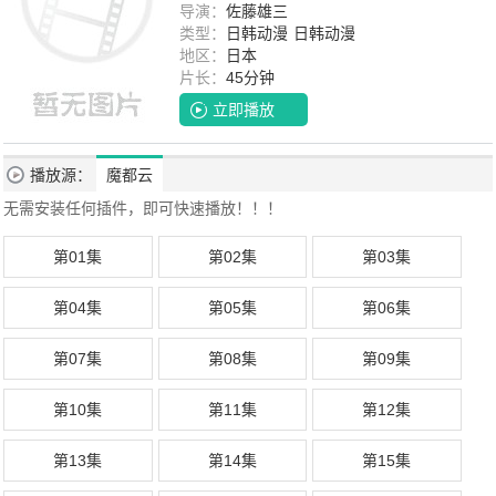
司
导演：
大冢刚央
佐藤雄三
类型：
日韩动漫
日韩动漫
地区：
日本
片长：
45分钟
立即播放
播放源：
魔都云
无需安装任何插件，即可快速播放！！！
第01集
第02集
第03集
第04集
第05集
第06集
第07集
第08集
第09集
第10集
第11集
第12集
第13集
第14集
第15集