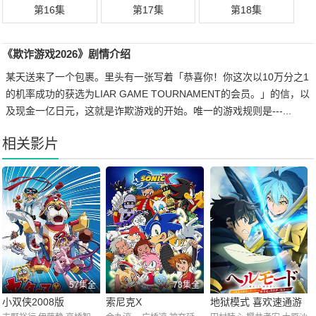
第16集
第17集
第18集
《欺诈游戏2026》剧情介绍
某天送来了一个包裹。里头有一张写着「恭喜你！你这次以10万分之1
的机率成功的获选为LIAR GAME TOURNAMENT的会员。」的信，以
及现金一亿日元，这就是诈欺游戏的开始。唯一的游戏规则是---...
相关影片
57集全
78集全
小双侠2008版
索尼克X
地狱模式 喜欢速通游