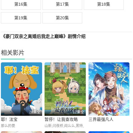
第16集
第17集
第18集
第19集
第20集
《豪门双亲之离婚后我走上巅峰》剧情介绍
相关影片
28集全
12集全
耶！法宝
暂停！让我查攻略
三界最强凡人
那么的甍
山新,闫夜桥,阎么么,黑特,
刘知否,乔菲菲,张秋实,张