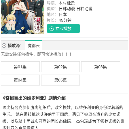
野贤章
导演：
木村延景
安济知佳
若山诗音
古川慎
阿座上洋
平
类型：
逢坂良太
日韩动漫
日韩动漫
地区：
日本
片长：
45分钟
立即播放
播放源：
魔都云
无需安装任何插件，即可快速播放！！！
第01集
第02集
第03集
第04集
第05集
《奇招百出的维多利亚》剧情介绍
顶尖特务克萝伊脱离组织后，改名换姓，以维多利亚的身份过着新的
生活。 她在辗转抵达艾许伯里王国后，遇见了被母亲遗弃的少女诺
娜，以及骑士团诚实可靠的团长杰佛瑞。 杰佛瑞成为了领养诺娜的维
多利亚的身份保证人...