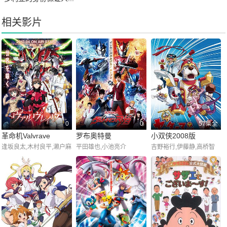
相关影片
0
0
57集全
革命机Valvrave
罗布奥特曼
小双侠2008版
逢坂良太,木村良平,濑户麻
平田雄也,小池亮介
吉野裕行,伊藤静,高桥智
沙美,户松遥,小野友树,茅
秋,小原乃梨子,八奈见乘
野爱衣,福圆美里,吉野裕
儿,立壁和也
行,中村悠一,浪川大辅,寿
美菜子,悠木碧,羽多野涉,
堀江由衣,安野希世乃,福山
润,宫野真守,细谷佳正,梶
裕贵,小野大辅,水树奈奈,