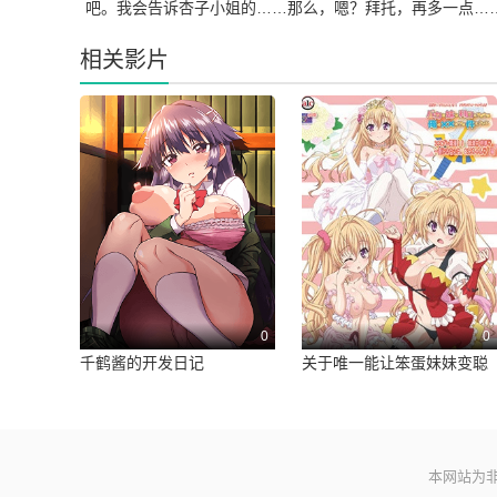
吧。我会告诉杏子小姐的……那么，嗯？拜托，再多一点……」
相关影片
0
0
千鹤酱的开发日记
关于唯一能让笨蛋妹妹变聪
明的方法只有我的××的事件
本网站为