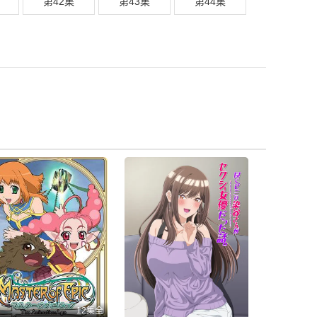
第42集
第43集
第44集
12集全