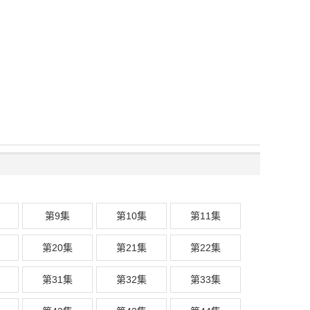
第9集
第10集
第11集
第20集
第21集
第22集
第31集
第32集
第33集