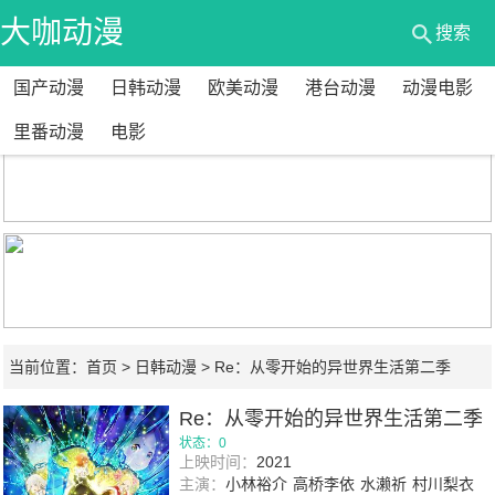
大咖动漫
搜索
国产动漫
日韩动漫
欧美动漫
港台动漫
动漫电影
网
里番动漫
电影
当前位置：
首页
>
日韩动漫
> Re：从零开始的异世界生活第二季
Part.2
Re：从零开始的异世界生活第二季
Part.2
状态：0
上映时间：
2021
主演：
小林裕介
高桥李依
水濑祈
村川梨衣