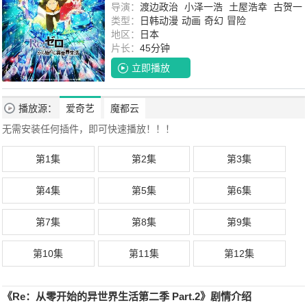
内山夕实
导演：
渡边政治
子安武人
小泽一浩
新井里美
土屋浩幸
天崎滉平
古贺一
冈本
信彦
臣
类型：
美甘义人
名冢佳织
日韩动漫
高野麻里佳
动画
奇幻
田中爱美
冒险
能登麻
美子
地区：
铃木绘理
日本
小松未可子
久野美咲
东山奈
央
片长：
中原麻衣
45分钟
石见舞菜香
坂本真绫
立即播放
播放源：
爱奇艺
魔都云
无需安装任何插件，即可快速播放！！！
第1集
第2集
第3集
第4集
第5集
第6集
第7集
第8集
第9集
第10集
第11集
第12集
《Re：从零开始的异世界生活第二季 Part.2》剧情介绍