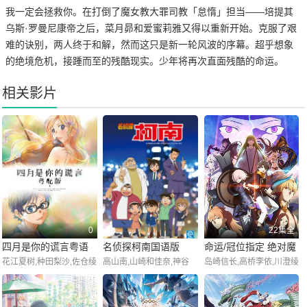
我一定会拯救你。在打倒了魔女教大罪司教「怠惰」担当——培提其
乌斯·罗曼尼康帝之后，菜月昴和爱蜜莉雅又得以重新开始。克服了艰
难的诀别，两人终于和解，然而这只是新一轮风波的序幕。超乎想象
的绝境危机，接踵而至的残酷现实。少年将再次直面残酷的命运。
相关影片
0
22集全
四月是你的谎言粤语
名侦探柯南国语版
命运/冠位指定 绝对魔
花江夏树,种田梨沙,佐仓绫
高山南,山崎和佳奈,神谷
岛崎信长,高桥李依,川澄绫
版
兽战线巴比伦尼亚
音,逢坂良太,早见沙织,梶
明,小山力也,林原惠美,山
子,铃村健一,坂本真绫,关
裕贵,茅野爱衣,能登麻美子
口胜平,田中秀幸,岛本须
智一,小林优,樱井孝宏,浅
美,绪方贤一,堀川亮,松井
川悠,植田佳奈,远藤绫,伊