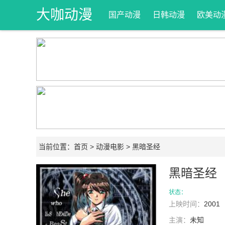
大咖动漫
国产动漫
日韩动漫
欧美动
网
当前位置：
首页
>
动漫电影
> 黑暗圣经
黑暗圣经
状态：
上映时间：
2001
主演：
未知