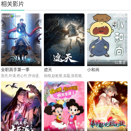
相关影片
0
52集全
全职高手第一季
遮天
小和尚
张杰,叶清,佟心竹,乔诗语,
徐翔,赵乾景,吴磊,张若瑜,
季冠霖,藤新,夏磊,魏超,苏
张欣,王肖兵,韩娇娇,李蝉
尚卿,宝木中阳,边江
妃
0
0