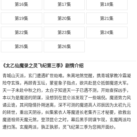
第16集
第17集
第18集
第19集
第20集
第21集
第22集
第23集
第24集
第25集
第26集
《太乙仙魔录之灵飞纪第三季》剧情介绍
青城山灭派，玄门遭遇旷世劫难。朱离地煞觉醒，携青城掌教冷霜凝
险夺玄珠，再顾青玉坛，蒙星象子指点，欲共赴昆仑抵御魔道大军。
天一子未赴中秋之约，太白子知道天一子已遇不测，开始查探凶手，
本以为是魔道的阴谋，没想到在昆仑派发现了一些端倪。魔道势力风
谲云诡，其间隐情扑朔迷离，深不可测的魔道高人邓辰因为太初九元
的转世，重出天阴谷，纠集紫衣人等魔道长老集齐三才秘要，欲救出
魔道祖师天魔元煞，登顶昆仑之时，幕后黑手阴谋乍现，玄魔两派均
遭扫荡。玄魔两派，孰正孰邪，灵飞纪第三季为您揭开面纱。