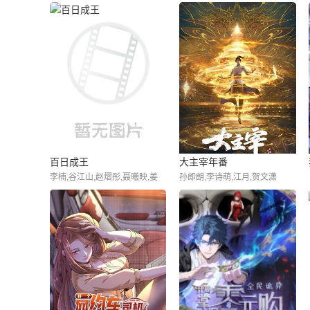
百日成王
大主宰年番
李楠,谷江山,赵熠彤,聂曦映,姜
孙郎朗,李诗萌,江月,贺文潇
贺,张福正,若瑾