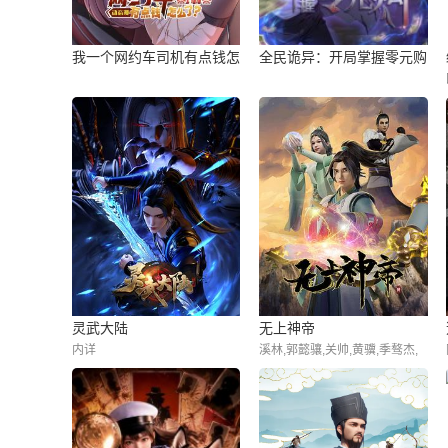
我一个网约车司机有点钱怎
全民诡异：开局掌握零元购
么了？
灵武大陆
无上神帝
内详
溪林,郭懿骧,关帅,黄骥,季骜杰,
钟巍,烈之流星,蘭雨馨,张妮,徐
翔,Akira明,柳知萧