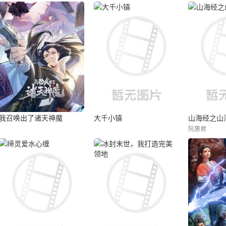
我召唤出了诸天神魔
大千小镇
山海经之山
阮惠君