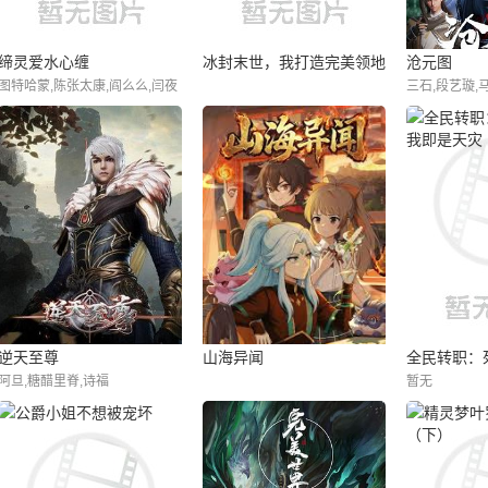
缔灵爱水心缠
冰封末世，我打造完美领地
沧元图
图特哈蒙,陈张太康,阎么么,闫夜
三石,段艺璇,
桥,陆庚宜,郝祥海,林柏青,刘知否
逆天至尊
山海异闻
全民转职：
阿旦,糖醋里脊,诗福
暂无
是天灾