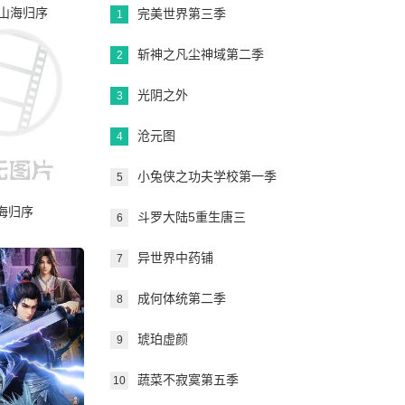
完美世界第三季
1
斩神之凡尘神域第二季
2
光阴之外
3
沧元图
4
小兔侠之功夫学校第一季
5
海归序
斗罗大陆5重生唐三
6
异世界中药铺
7
成何体统第二季
8
琥珀虚颜
9
蔬菜不寂寞第五季
10