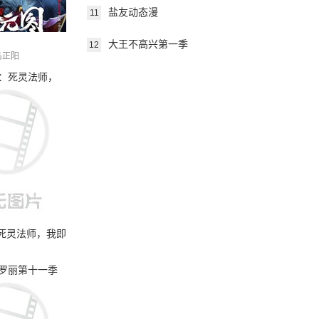
盐友动态漫
11
大王不高兴第一季
12
马正阳
死灵法师，我即