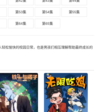
第42集
第43集
第44集
第53集
第54集
第55集
第64集
第65集
人轻松愉快的校园日常，也是男孩们相互理解帮助最终成长的