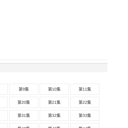
第9集
第10集
第11集
第20集
第21集
第22集
第31集
第32集
第33集