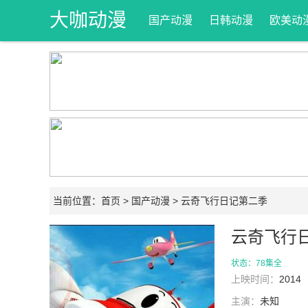
大咖动漫
国产动漫
日韩动漫
欧美动
网
当前位置：
首页
>
国产动漫
> 云奇飞行日记第二季
云奇飞行
状态：78集全
上映时间：
2014
主演：
未知