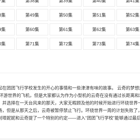
7集
第38集
第39集
第40集
第41集
8集
第49集
第50集
第51集
第52集
9集
第60集
第61集
第62集
第63集
0集
第71集
第72集
第73集
第74集
起在团团飞行学校发生的开心的事情和一些津津有味的故事。 云奇的梦
架环游世界的飞机，但是大家都认为作为小型机的云奇在没有通过长距离
，并选择在一天台风来的那天，大家无暇顾及他的时候开始进行环绕世界
场，但是从那天之后，云奇被暂停禁止飞行。环绕世界一周的计划失败了
塔妮妮和云奇提了一个特别的约定——进入“团团飞行学校”能够通过最