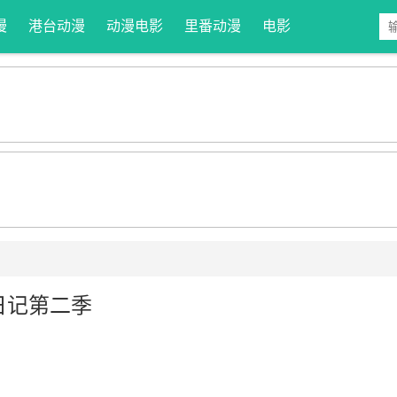
漫
港台动漫
动漫电影
里番动漫
电影
日记第二季