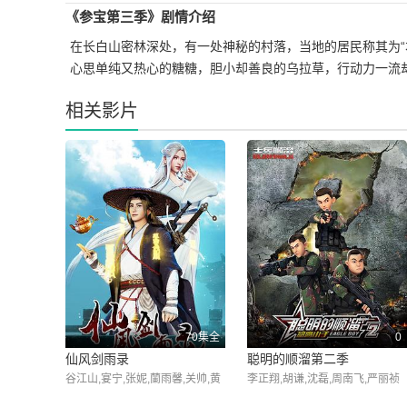
《参宝第三季》剧情介绍
在长白山密林深处，有一处神秘的村落，当地的居民称其为
心思单纯又热心的糖糖，胆小却善良的乌拉草，行动力一流
相关影片
70集全
0
仙风剑雨录
聪明的顺溜第二季
谷江山,宴宁,张妮,蘭雨馨,关帅,黄
李正翔,胡谦,沈磊,周南飞,严丽祯
骥