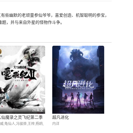
又有些幽默的老顽童参仙爷爷，喜爱创造、机智聪明的参宝，
难题，并与来自外星的怪物作斗争。
26集全
乙仙魔录之灵飞纪第二季
超凡进化
威,龟仙人,冯骏骅,王梓,杨鸥,
内详
,醋醋,夏磊,谢添天