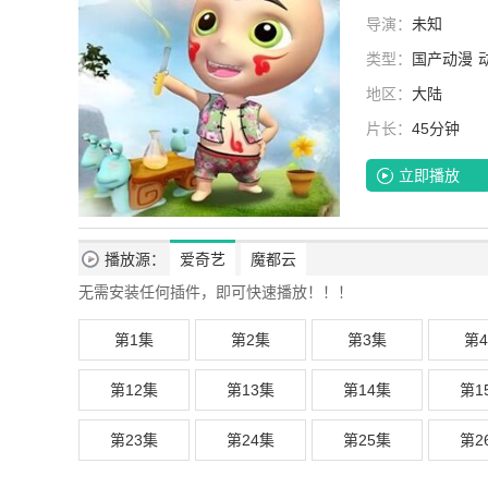
导演：
未知
类型：
国产动漫
地区：
大陆
片长：
45分钟
立即播放
播放源：
爱奇艺
魔都云
无需安装任何插件，即可快速播放！！！
第1集
第2集
第3集
第
第12集
第13集
第14集
第1
第23集
第24集
第25集
第2