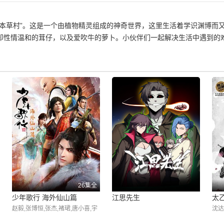
“本草村”。这是一个由植物精灵组成的神奇世界，这里生活着学识渊博而
却性情温和的茸仔，以及爱吹牛的萝卜。小伙伴们一起解决生活中遇到的
26集全
少年歌行 海外仙山篇
江思先生
太
赵毅,张博恒,张杰,褚珺,唐小喜,宇
沈达
薇
赵路