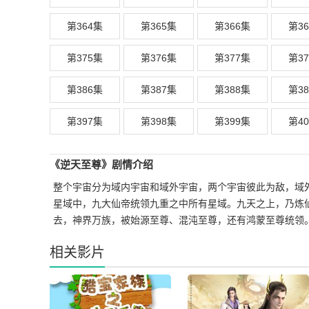
第364集
第365集
第366集
第3
第375集
第376集
第377集
第3
第386集
第387集
第388集
第3
第397集
第398集
第399集
第4
《逆天至尊》剧情介绍
整个宇宙分为域内宇宙和域外宇宙，两个宇宙彼此为敌，域
星域中，九大仙帝统领九重之中所有星域。九天之上，乃炼
去，神界万族，被始源至尊、混沌至尊，还有鸿蒙至尊统领
相关影片