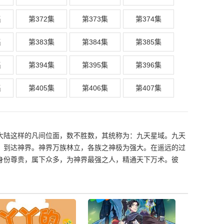
集
第372集
第373集
第374集
集
第383集
第384集
第385集
集
第394集
第395集
第396集
集
第405集
第406集
第407集
大陆这样的凡间位面，数不胜数，其统称为：九天星域。九天
，到达神界。神界万族林立，各族之神极为强大。在遥远的过
身份尊贵，属下众多，为神界最强之人，精通天下万术。彼