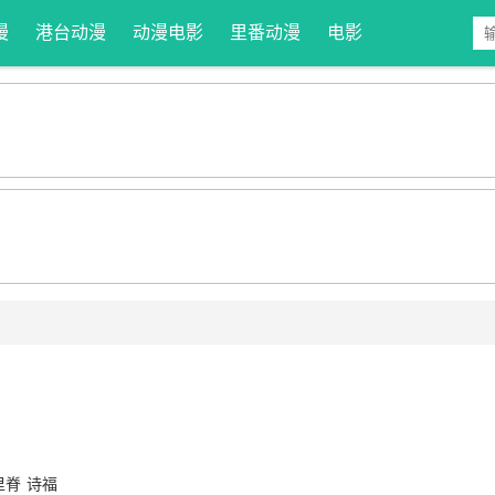
漫
港台动漫
动漫电影
里番动漫
电影
里脊
诗福