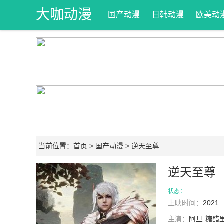
大咖动漫
国产动漫
日韩动漫
欧美动
网
当前位置：
首页
>
国产动漫
> 逆天至尊
逆天至尊
状态：
上映时间：
2021
主演：
阿旦
糖醋