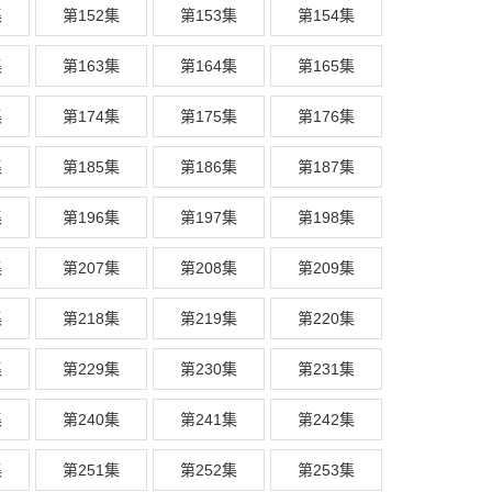
集
第152集
第153集
第154集
集
第163集
第164集
第165集
集
第174集
第175集
第176集
集
第185集
第186集
第187集
集
第196集
第197集
第198集
集
第207集
第208集
第209集
集
第218集
第219集
第220集
集
第229集
第230集
第231集
集
第240集
第241集
第242集
集
第251集
第252集
第253集