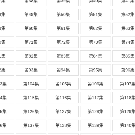
7集
第38集
第39集
第40集
第41集
8集
第49集
第50集
第51集
第52集
9集
第60集
第61集
第62集
第63集
0集
第71集
第72集
第73集
第74集
1集
第82集
第83集
第84集
第85集
2集
第93集
第94集
第95集
第96集
03集
第104集
第105集
第106集
第107
14集
第115集
第116集
第117集
第118
25集
第126集
第127集
第128集
第129
36集
第137集
第138集
第139集
第140