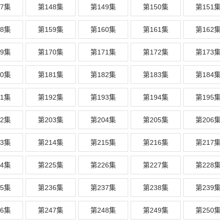
47集
第148集
第149集
第150集
第151
58集
第159集
第160集
第161集
第162
69集
第170集
第171集
第172集
第173
80集
第181集
第182集
第183集
第184
91集
第192集
第193集
第194集
第195
02集
第203集
第204集
第205集
第206
13集
第214集
第215集
第216集
第217
24集
第225集
第226集
第227集
第228
35集
第236集
第237集
第238集
第239
46集
第247集
第248集
第249集
第250