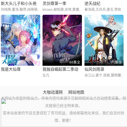
新大头儿子和小头爸
灵剑尊第一季
逆天战纪
刘纯燕,董浩,鞠萍,阎萌萌,
kinsen,柳知萧,关帅,黄骥,
秦浩南,王兵兵,唐玉,李晓
爸第五季
杨莹,李金燕,曹云图,孟宇,
季骜杰,张妮,钟巍
佳,张英
李楠,刘妤姻子,苗得雨,状
元
68集全
70集全
我是大仙尊
我独自崛起第二季动
仙风剑雨录
左凡
谷江山,宴宁,张妮,蘭雨馨,
态漫
关帅,黄骥
大咖动漫网
网站地图
本网站为非盈利性站点，所有内容均来源于互联网相关站点自动搜索采集，相
关链接已经注明来源。
若本站收录的节目无意侵犯了贵司权益，请给邮箱地址来信，我们会及时处
理，谢谢！