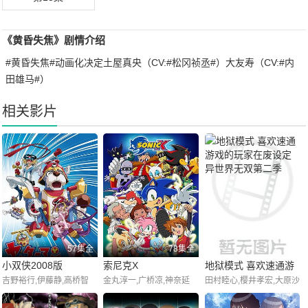
《黄昏失焦》剧情介绍
#黄昏失焦#动画化决定土屋真央（CV:#松冈祯丞#）大友寿（CV:#内
田雄马#）
相关影片
57集全
78集全
小双侠2008版
索尼克X
地狱模式 喜欢速通游
吉野裕行,伊藤静,高桥智
金丸淳一,广桥凉,神奈延
田村睦心,樱井孝宏,大原沙
戏的玩家在废设定异
秋,小原乃梨子,八奈见乘
年,川田妙子,青木沙耶香,
耶香,大塚明夫,千本木彩
世界无双第二季
儿,立壁和也
小林沙苗,大塚周夫,山口
花,小市真琴,杉田智和,千