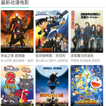
最新动漫电影
0
0
0
命运之夜 剧场版
名侦探柯南：天空的
凉宫春日的消失
杉山纪彰,诹访部顺一,植田
高山南,山口胜平,山崎和佳
平野绫,杉田智和,茅原实
遇难船
佳奈,川澄绫子,神谷浩史,
奈,小山力也,堀川亮,松井
里,后藤邑子,小野大辅,桑
中田让治,关智一,神奈延
菜樱子,宫村优子,林原惠
谷夏子,松冈由贵,白石稔,
年,田中敦子,三木真一郎,
美,绪方贤一,岩居由希子,
松元惠,青木沙耶香,柳泽荣
下屋则子,伊藤美纪,门胁舞
高木涉,大谷育江,永井一
治,樋口智透,箭内仁,足立
以,西前忠久,浅川悠,中田
郎,石冢运升,大桥望美,优
友,原田瞳,永田依子,相泽
和宏,早见沙织
木真央美,池田知聪,石毛佐
舞,小幡记子,高桥研二,浅
和,真地勇志,大友龙三郎,
利辽太,饭野茉优,吉永拓斗
天田益男,阪口周平,松本
大,三宅健太,大川透,谷山
0
0
0