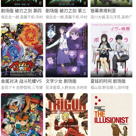
见尚己,菅原淳一,猪口有
0
0
0
佳,神奈延年
剧场版 破刃之剑 第四
剧场版 破刃之剑 第三
银幕黑塔利亚
保志总一朗,斋藤千和,中村
保志总一朗,斋藤千和,中村
浪川大辅,安元洋贵,高桥广
章 惨祸之地
章 凶刃之痕
悠一,井上麻里奈,神谷浩
悠一,井上麻里奈,神谷浩
树,小西克幸,杉山纪彰,小
史,花泽香菜
史,花泽香菜
野坂昌也,高户靖广,甲斐田
幸,武内健,夛中一忠,高坂
笃志,朴璐美,钉宫理惠,井
上刚,折笠爱,水岛大宙,增
田由纪,高乃丽,浅仓步,岩
村爱子,金田晶,笹沼晃,金
野润,根谷美智子,乡田穗
积,水谷优子,川澄绫子
0
0
0
金属对决 战斗陀螺VS
文学少女 剧场版
夏娃的时间 剧场版
金田アキ,前野智昭,三宅健
花泽香菜,入野自由,水树奈
福山润,野岛健儿,田中理
太阳 剧场版
太,加藤英美里,入野自由,
奈,小野大辅,伊藤静,丰崎
惠,水谷优子,佐藤利奈,野
三瓶由布子,名塚佳織,日野
爱生,宫野真守,下田麻美,
上尤加奈,中尾岩雄,伊藤美
聡,真堂圭,玄田哲章
平野绫,山像香,斋藤千和,
纪,泽城美雪,清川元梦,杉
久川绫,小野坂昌也,津田美
田智和,山口由里子
波,西墙由香,田村知佳,波
多野和俊,大谷俊一郎,佐藤
有世,日笠阳子,高桥真祐子