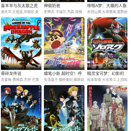
纪章,石井真,伊藤静,本多
喜羊羊与灰太狼之虎
神偷奶爸
哆啦A梦：大雄的人鱼
知惠子,大本真基子,井原启
谢天华,王祖蓝,邓丽欣,麦
史蒂夫·卡瑞尔,杰森·席格
水田山葵,大原惠美,嘉数由
虎生威
大海战
介,大西健晴,小田敏充,上
长青,曾佩仪
尔,拉塞尔·布兰德,朱莉·安
美,木村昴,关智一,三石琴
野亮,中田浩二,大矢兼臣,
德鲁斯,威尔·阿奈特,克里
乃,松本保典,藤本千秋,荻
小山武宏,小川真司,茶风
斯汀·韦格,米兰达·卡斯格
野志保子,田中理惠,饭冢雅
林,井上和彦,汤屋敦子,千
拉夫,达纳·盖尔,艾尔西·费
弓,宇垣秀成,楠见尚己,丸
叶一伸,广濑正志,野田圭一
舍尔,皮埃尔·柯芬,克里斯·
田麻里,山野史人,长嶝高
雷纳德,杰梅奈·克莱门特,
士,高户靖广,岸尾大辅,小
杰克·麦克布瑞尔,丹尼·麦
林剑道,温水洋一,真矢美纪
克布莱德,敏迪·卡灵,罗布·
许贝尔,肯·道里欧,郑肯
0
0
0
骨碎龙传说
蜡笔小新 超时空！呼
精灵宝可梦：幻影的
克雷格·费格森,杰伊·巴鲁
矢岛晶子,楢桥美纪,藤原启
松本梨香,大谷育江,上田祐
风唤雨的我的新娘
霸者索罗亚克
切尔,杰拉德·巴特勒,亚美
治,兴梠里美,真柴摩利,林
司,丰口惠美,小樱悦子
莉卡·费雷拉,乔纳·希尔
玉绪,一龙斋贞友,佐藤智
Etsuko Kozakura,加藤夏
惠,玄田哲章,茶风林,钉宫
希 Natsuki Kato,塚本高史,
理惠,内海贤二,黑泽宗子,
林原惠美,中川翔子,山寺宏
椿鬼奴,近藤春菜,伊藤敦
一,朴璐美,间宫くるみ
子,春菜爱,白石凉子,神田
朱未,石井康嗣,青木沙耶
香,大西健晴,仓田雅世,楠